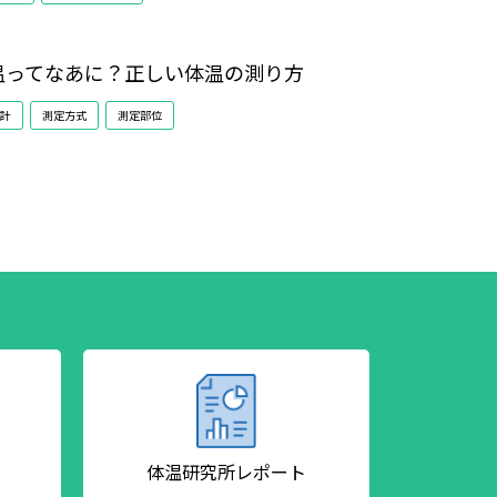
温ってなあに？正しい体温の測り方
計
測定方式
測定部位
体温研究所
レポート