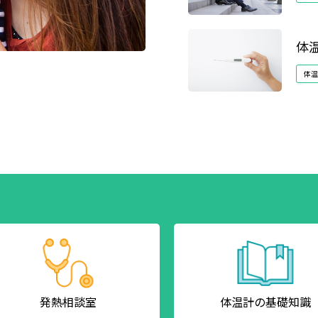
体
体温
発熱相談室
体温計の
基礎知識