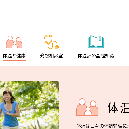
体温と健康
発熱相談室
体温計の
基礎知識
体
体温は日々の体調管理に