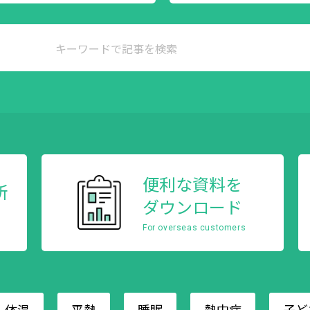
便利な資料を
所
ダウンロード
For overseas customers
体温
平熱
睡眠
熱中症
子ど