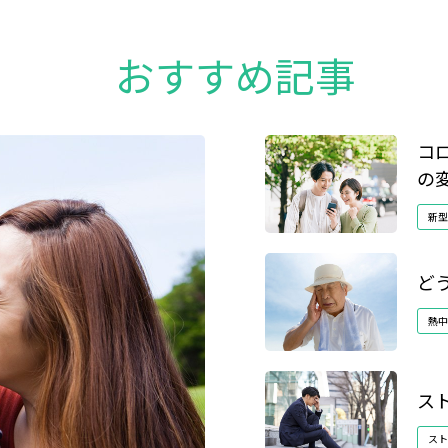
おすすめ記事
コ
の
新型
ど
熱中
ス
スト