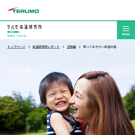
トップページ
体温研究所レポート
豆知識
知っておきたい体温の話
体温と健康
発熱相談室
体温計の
基礎知識
体温研究所
レポート