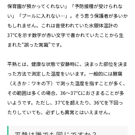
保育園が預かってくれない」「予防接種が受けられな
Copyright © TERUMO CORPORATION,JAPAN
い」「プールに入れない…」。そう思う保護者が多いか
All Right Reserved.
もしれません。これは昔使われていた水銀体温計の
37℃を示す数字が赤い文字で書かれていたことから生
まれた“誤った常識”です。
平熱とは、健康な状態で安静時に、決まった部位を決ま
った方法で測定した温度をいいます。一般的には腋窩
（えきか：ワキの下）で測った温度を指すことが多く、
その範囲は多くの場合、36～37℃におさまることが多
いようです。ただし、37℃を超えたり、36℃を下回っ
たりしていても、必ずしも異常とはいえません。
平熱は誰でも同じですか？