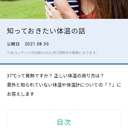
知っておきたい体温の話
公開日
2021.08.30
※当コンテンツの内容は2021年7月時点の情報となります。
テルモ体温研究所
について
37℃って発熱ですか？ 正しい体温の測り方は？
意外と知られていない体温や体温計についての「？」に
便利な資料を
ダウンロード
お答えします
For overseas customers
目次